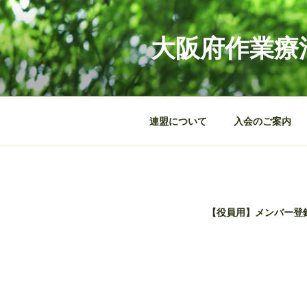
コ
ン
大阪府作業療
テ
ン
ツ
へ
ス
連盟について
入会のご案内
キ
ッ
プ
【役員用】メンバー登